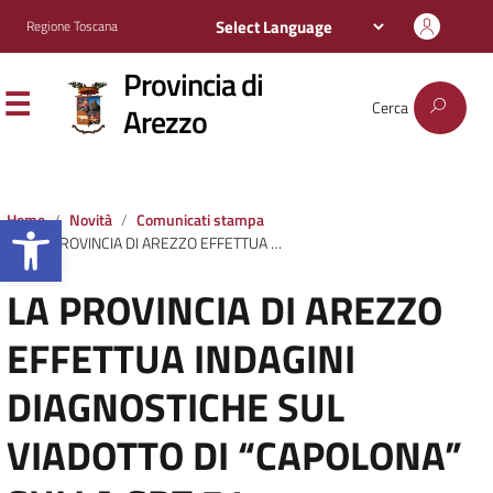
Regione Toscana
Provincia di
Cerca
Arezzo
Apri la barra degli strumenti
Home
Novità
Comunicati stampa
LA PROVINCIA DI AREZZO EFFETTUA INDAGINI DIAGNOSTICHE SUL VIADOTTO DI “CAPOLONA” SULLA SRT 71 –
LA PROVINCIA DI AREZZO
EFFETTUA INDAGINI
DIAGNOSTICHE SUL
VIADOTTO DI “CAPOLONA”