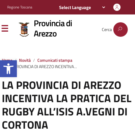
Regione Toscana
Provincia di
Cerca
Arezzo
Apri la barra degli strumenti
Home
Novità
Comunicati stampa
LA PROVINCIA DI AREZZO INCENTIVA LA PRATICA DEL RUGBY ALL’ISIS A.VEGNI DI CORTONA
LA PROVINCIA DI AREZZO
INCENTIVA LA PRATICA DEL
RUGBY ALL’ISIS A.VEGNI DI
CORTONA