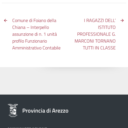
Comune di Foiano della
I RAGAZZI DELL’
Chiana – Interpello
ISTITUTO
assunzione di n. 1 unità
PROFESSIONALE G.
profilo Funzionario
MARCONI TORNANO
Amministrativo Contabile
TUTTI IN CLASSE
Provincia di Arezzo