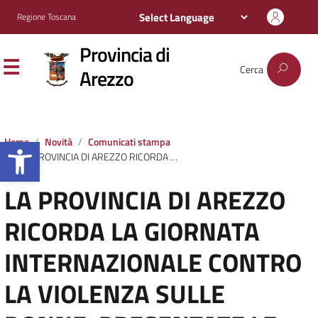
Regione Toscana
Provincia di
Cerca
Arezzo
Apri la barra degli strumenti
Home
Novità
Comunicati stampa
LA PROVINCIA DI AREZZO RICORDA LA GIORNATA INTERNAZIONALE CONTRO LA VIOLENZA SULLE DONNE. PRESENTATE LE INIZIATIVE DEL TERRITORIO.
LA PROVINCIA DI AREZZO
RICORDA LA GIORNATA
INTERNAZIONALE CONTRO
LA VIOLENZA SULLE