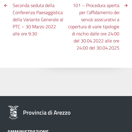
Seconda seduta della
101 – Procedura aperta
Conferenza Paesaggistica
per l’affidamento dei
della Variante Generale al
servizi assicurativi a
PTC – 30 Marzo 2022
copertura di varie tipologie
alle ore 9:30
di rischio dalle ore 24:00
del 30.04.2022 alle ore
24:00 del 30.04.2025
Provincia di Arezzo
AMMINISTRAZIONE