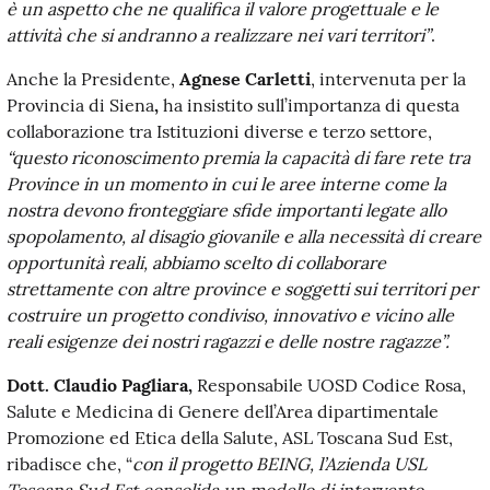
è un aspetto che ne qualifica il valore progettuale e le
attività che si andranno a realizzare nei vari territori”
.
Anche la Presidente,
Agnese Carletti
, intervenuta per la
Provincia di Siena
,
ha insistito sull’importanza di questa
collaborazione tra Istituzioni diverse e terzo settore,
“q
uesto riconoscimento premia la capacità di fare rete tra
Province
i
n un momento in cui le aree interne come la
nostra devono fronteggiare sfide importanti legate allo
spopolamento, al disagio giovanile e alla necessità di creare
opportunità reali, abbiamo scelto di collaborare
strettamente con altre province e soggetti sui territori per
costruire un progetto condiviso, innovativo e vicino alle
reali esigenze dei nostri ragazzi e delle nostre ragazze”.
D
ott
. Claudio Pagliara,
Responsabile UOSD Codice Rosa,
Salute e Medicina di Genere dell’Area dipartimentale
Promozione ed Etica della Salute, ASL Toscana Sud Est,
ribadisce che, “
c
on il progetto BEING, l’Azienda USL
Toscana Sud Est consolida un modello di intervento