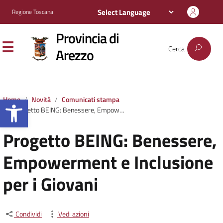
Regione Toscana
Provincia di
Cerca
Arezzo
Apri la barra degli strumenti
Home
Novità
Comunicati stampa
Progetto BEING: Benessere, Empowerment e Inclusione per i Giovani
Progetto BEING: Benessere,
Empowerment e Inclusione
per i Giovani
Condividi
Vedi azioni