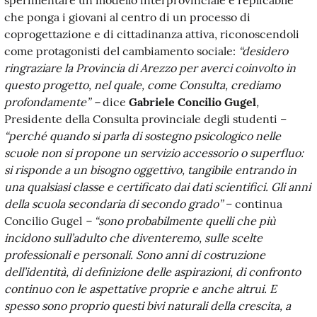
che ponga i giovani al centro di un processo di
coprogettazione e di cittadinanza attiva, riconoscendoli
come protagonisti del cambiamento sociale:
“
desidero
ringraziare la Provincia di Arezzo
per averci coinvolto in
questo proge
tt
o, nel quale, come Consulta, crediamo
profondamente” –
dice
Gabriele Concilio Gugel
,
Presidente della Consulta provinciale degli studenti –
“perché quando si parla di sostegno psicologico nelle
scuole non si propone un servizio accessorio o superfluo:
si risponde a un bisogno ogge
tti
vo, tangibile entrando in
una qualsiasi classe e cer
ti
ficato
dai dati scientifici.
Gli anni
della scuola secondaria di secondo grado”
– continua
Concilio Gugel
– “
sono probabilmente quelli che più
incidono sull’adulto che diventeremo, sulle scelte
professionali e personali. Sono anni di costruzione
d
ell’iden
ti
tà, di definizione delle aspirazioni, di confronto
con
ti
nuo con
le
aspe
tt
a
ti
ve proprie
e
anche altrui. E
spesso sono proprio ques
ti
bivi naturali della crescita, a