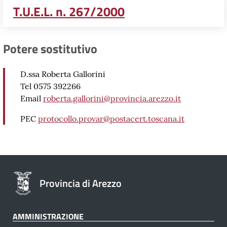
T.U.E.L. n. 267/2000
Potere sostitutivo
D.ssa Roberta Gallorini
Tel 0575 392266
Email
roberta.gallorini@provincia.arezzo.it
PEC
protocollo.provar@postacert.toscana.it
Provincia di Arezzo
AMMINISTRAZIONE