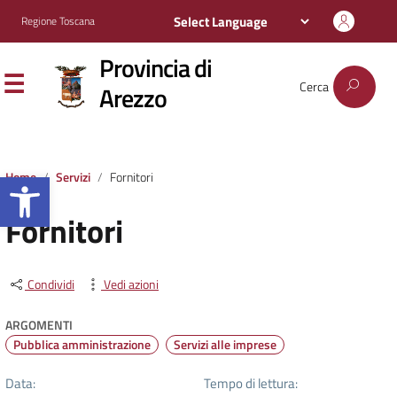
Regione Toscana
Provincia di
Cerca
Arezzo
Apri la barra degli strumenti
Home
Servizi
Fornitori
Fornitori
Condividi
Vedi azioni
ARGOMENTI
Pubblica amministrazione
Servizi alle imprese
Data:
Tempo di lettura: