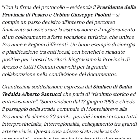
“
Con la firma del protocollo – evidenzia il
Presidente della
Provincia di Pesaro e Urbino Giuseppe Paolini
– si
compie un passo decisivo all’interno del percorso
finalizzato ad assicurare la sistemazione e il miglioramento
di un collegamento a forte vocazione turistica, che unisce
Province e Regioni differenti. Un buon esempio di sinergia
e pianificazione tra enti locali, con benefici e ricadute
positive per i nostri territori. Ringraziamo la Provincia di
Arezzo e tutti i Comuni coinvolti per la grande
collaborazione nella condivisione del documento».
Grandissima soddisfazione espressa dal
Sindaco di Badia
Tedalda Alberto Santucci
che parla di “risultato storico ed
entusiasmante”. “Sono sindaco dal 13 giugno 1999 e chiedo
il passaggio della strada comunale di Montelabreve alla
Provincia da almeno 20 anni!… perché i motivi ci sono tutti:
interprovincialità, interregionalità, collegamento tra grandi
arterie viarie. Questa cosa adesso si sta realizzando
veramente!… grazie a tre sindaci insistenti e determinati,