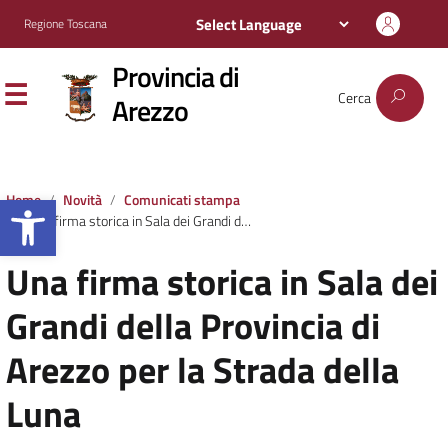
Regione Toscana
Provincia di
Cerca
Arezzo
Apri la barra degli strumenti
Home
Novità
Comunicati stampa
Una firma storica in Sala dei Grandi della Provincia di Arezzo per la Strada della Luna
Una firma storica in Sala dei
Grandi della Provincia di
Arezzo per la Strada della
Luna