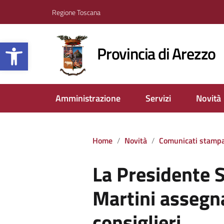
Regione Toscana
Apri la barra degli strumenti
Provincia di Arezzo
Amministrazione
Servizi
Novità
Home
Novità
Comunicati stamp
La Presidente S
Martini assegna
consiglieri