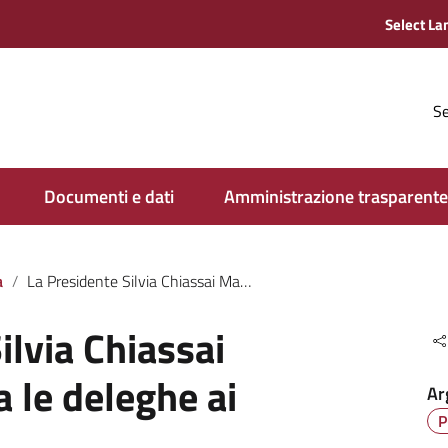
Se
Documenti e dati
Amministrazione trasparente
a
La Presidente Silvia Chiassai Martini assegna le deleghe ai consiglieri
ilvia Chiassai
 le deleghe ai
Ar
P