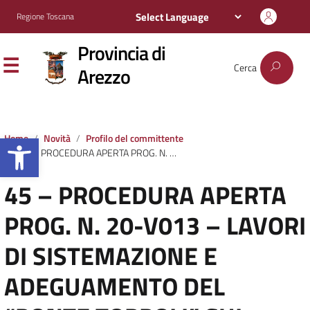
Regione Toscana
Provincia di
Cerca
Arezzo
Apri la barra degli strumenti
Home
Novità
Profilo del committente
45 – PROCEDURA APERTA PROG. N. 20-V013 – LAVORI DI SISTEMAZIONE E ADEGUAMENTO DEL “PONTE TOPPOLI” SUL FIUME ARNO LUNGO LA S.P. 64 DI ORTIGNANO RAGGIOLO
45 – PROCEDURA APERTA
PROG. N. 20-V013 – LAVORI
DI SISTEMAZIONE E
ADEGUAMENTO DEL