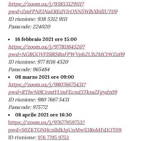
https://zoom.us/j/93853129111?
pwd=ZmFPNE1NaEREdVJrOXN5WlhXb1l1UT09
ID riunione: 938 5312 9111
Passcode: 224020
16 febbraio 2021 ore 15:00
https://zoom.us/j/97781164520?
pwd=NGRGOVFISlRSRnFPWVphZUh2MCtWZz09
ID riunione: 977 8116 4520
Passcode: 965484
08 marzo 2021 ore 09:00
https://zoom.us/j/98076675431?
pwd=RTIwN0lCemtYUmFEcnd3TkxsZFgydz09
ID riunione: 980 7667 5431
Passcode: 975772
08 aprile 2021 ore 16:30
https://zoom.us/j/97677959753?
pwd=S0ZKTGNHcnlIdkJpUnMwS3RoMFd1QT09
ID riunione:
976 7795 9753