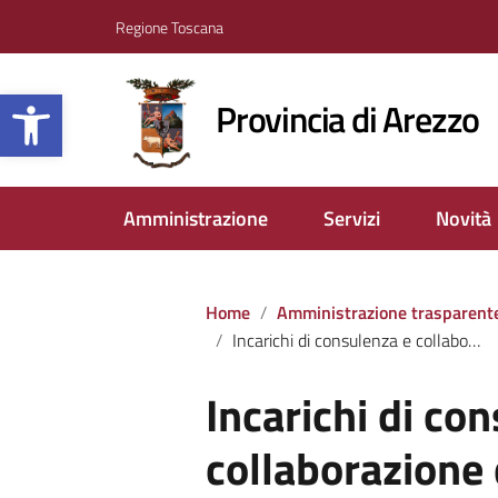
Regione Toscana
Apri la barra degli strumenti
Provincia di Arezzo
Amministrazione
Servizi
Novità
Home
Amministrazione trasparent
Incarichi di consulenza e collaborazione dettaglio
Incarichi di co
collaborazione 