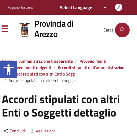
Regione Toscana
Provincia di
Cerca
Arezzo
Apri la barra degli strumenti
Home
Amministrazione trasparente
Provvedimenti
Provvedimenti dirigenti
Accordi stipulati dall‘amministrazione con soggetti privati o con altre amministrazioni pubbliche
Accordi stipulati con altri Enti o Soggetti
Accordi stipulati con altri Enti o Soggetti dettaglio
Accordi stipulati con altri
Enti o Soggetti dettaglio
Condividi
Vedi azioni