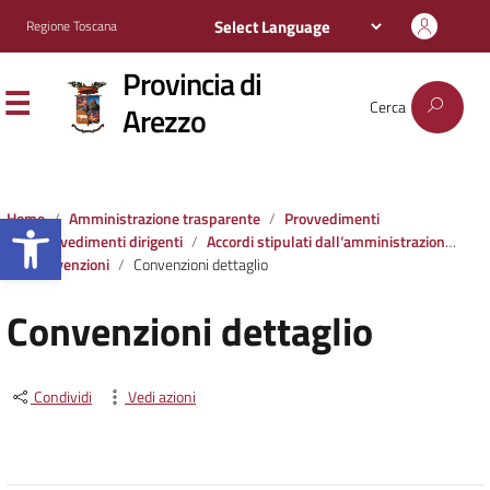
Regione Toscana
Provincia di
Cerca
Arezzo
Apri la barra degli strumenti
Home
Amministrazione trasparente
Provvedimenti
Provvedimenti dirigenti
Accordi stipulati dall‘amministrazione con soggetti privati o con altre amministrazioni pubbliche
Convenzioni
Convenzioni dettaglio
Convenzioni dettaglio
Condividi
Vedi azioni