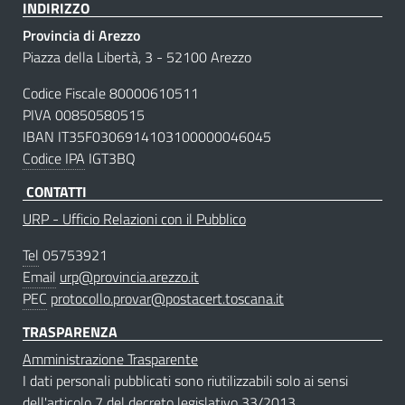
INDIRIZZO
Provincia di Arezzo
Piazza della Libertà, 3 - 52100 Arezzo
Codice Fiscale 80000610511
PIVA 00850580515
IBAN IT35F0306914103100000046045
Codice IPA
IGT3BQ
CONTATTI
URP - Ufficio Relazioni con il Pubblico
Tel
05753921
Email
urp@provincia.arezzo.it
PEC
protocollo.provar@postacert.toscana.it
TRASPARENZA
Amministrazione Trasparente
I dati personali pubblicati sono riutilizzabili solo ai sensi
dell'articolo 7 del decreto legislativo 33/2013