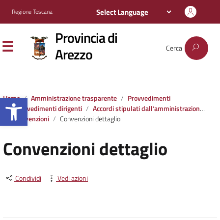
Regione Toscana
Provincia di
Cerca
Arezzo
Apri la barra degli strumenti
Home
Amministrazione trasparente
Provvedimenti
Provvedimenti dirigenti
Accordi stipulati dall‘amministrazione con soggetti privati o con altre amministrazioni pubbliche
Convenzioni
Convenzioni dettaglio
Convenzioni dettaglio
Condividi
Vedi azioni