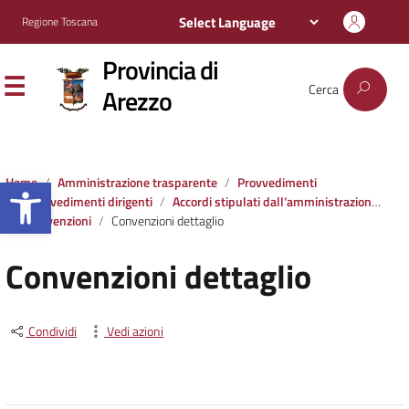
Regione Toscana
Provincia di
Cerca
Arezzo
Apri la barra degli strumenti
Home
Amministrazione trasparente
Provvedimenti
Provvedimenti dirigenti
Accordi stipulati dall‘amministrazione con soggetti privati o con altre amministrazioni pubbliche
Convenzioni
Convenzioni dettaglio
Convenzioni dettaglio
Condividi
Vedi azioni