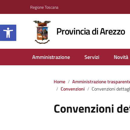
Regione Toscana
Apri la barra degli strumenti
Provincia di Arezzo
Amministrazione
Servizi
Novità
Home
Amministrazione trasparent
Convenzioni
Convenzioni dettagl
Convenzioni de