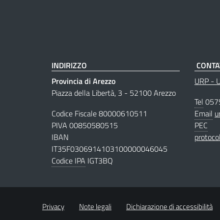
INDIRIZZO
CONTA
Provincia di Arezzo
URP - Uf
Piazza della Libertà, 3 - 52100 Arezzo
Tel
057
Codice Fiscale 80000610511
Email
u
PIVA 00850580515
PEC
IBAN
protoco
IT35F0306914103100000046045
Codice IPA
IGT3BQ
Privacy
Note legali
Dichiarazione di accessibilità