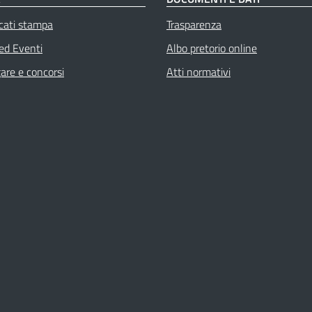
cati stampa
Trasparenza
 ed Eventi
Albo pretorio online
gare e concorsi
Atti normativi