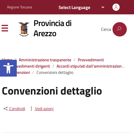
Regione Toscana
Provincia di
Cerca
Arezzo
Apri la barra degli strumenti
Home
Amministrazione trasparente
Provvedimenti
Provvedimenti dirigenti
Accordi stipulati dall‘amministrazione con soggetti privati o con altre amministrazioni pubbliche
Convenzioni
Convenzioni dettaglio
Convenzioni dettaglio
Condividi
Vedi azioni