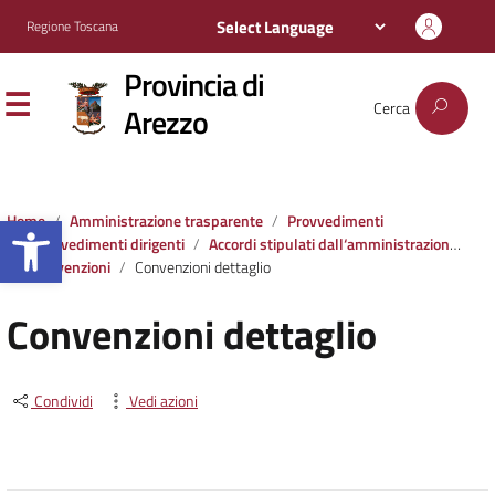
Regione Toscana
Provincia di
Cerca
Arezzo
Apri la barra degli strumenti
Home
Amministrazione trasparente
Provvedimenti
Provvedimenti dirigenti
Accordi stipulati dall‘amministrazione con soggetti privati o con altre amministrazioni pubbliche
Convenzioni
Convenzioni dettaglio
Convenzioni dettaglio
Condividi
Vedi azioni