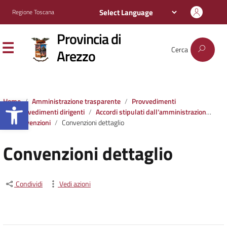
Regione Toscana
Provincia di
Cerca
Arezzo
Apri la barra degli strumenti
Home
Amministrazione trasparente
Provvedimenti
Provvedimenti dirigenti
Accordi stipulati dall‘amministrazione con soggetti privati o con altre amministrazioni pubbliche
Convenzioni
Convenzioni dettaglio
Convenzioni dettaglio
Condividi
Vedi azioni