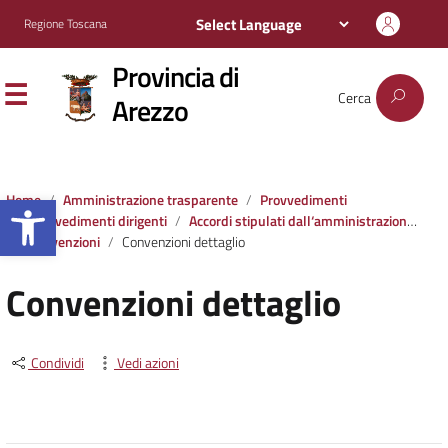
Regione Toscana
Provincia di
Cerca
Arezzo
Apri la barra degli strumenti
Home
Amministrazione trasparente
Provvedimenti
Provvedimenti dirigenti
Accordi stipulati dall‘amministrazione con soggetti privati o con altre amministrazioni pubbliche
Convenzioni
Convenzioni dettaglio
Convenzioni dettaglio
Condividi
Vedi azioni