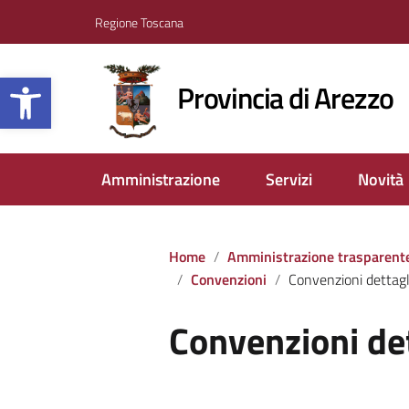
Regione Toscana
Apri la barra degli strumenti
Provincia di Arezzo
Amministrazione
Servizi
Novità
Home
Amministrazione trasparent
Convenzioni
Convenzioni dettagl
Convenzioni de