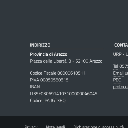
INDIRIZZO
CONTA
Provincia di Arezzo
URP - Uf
Piazza della Libertà, 3 - 52100 Arezzo
Tel
057
Codice Fiscale 80000610511
Email
u
PIVA 00850580515
PEC
IBAN
protoco
IT35F0306914103100000046045
Codice IPA
IGT3BQ
Privacy
Note legali
Dichiarazione di accessibilità