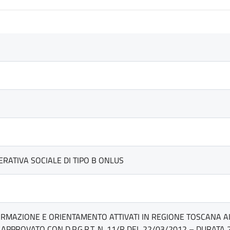
RATIVA SOCIALE DI TIPO B ONLUS
ORMAZIONE E ORIENTAMENTO ATTIVATI IN REGIONE TOSCANA AI S
PPROVATO CON D.P.G.R.T. N. 11/R DEL 22/03/2012 – DURATA 