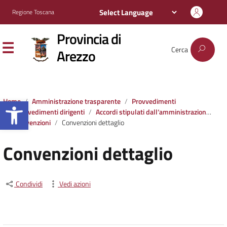
Regione Toscana
Provincia di
Cerca
Arezzo
Apri la barra degli strumenti
Home
Amministrazione trasparente
Provvedimenti
Provvedimenti dirigenti
Accordi stipulati dall‘amministrazione con soggetti privati o con altre amministrazioni pubbliche
Convenzioni
Convenzioni dettaglio
Convenzioni dettaglio
Condividi
Vedi azioni