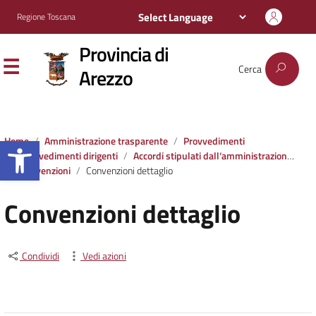
Regione Toscana
Provincia di
Cerca
Arezzo
Apri la barra degli strumenti
Home
Amministrazione trasparente
Provvedimenti
Provvedimenti dirigenti
Accordi stipulati dall‘amministrazione con soggetti privati o con altre amministrazioni pubbliche
Convenzioni
Convenzioni dettaglio
Convenzioni dettaglio
Condividi
Vedi azioni