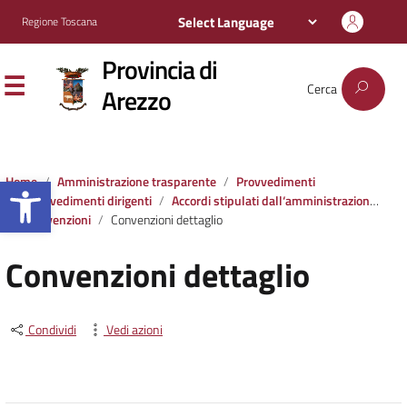
Regione Toscana
Provincia di
Cerca
Arezzo
Apri la barra degli strumenti
Home
Amministrazione trasparente
Provvedimenti
Provvedimenti dirigenti
Accordi stipulati dall‘amministrazione con soggetti privati o con altre amministrazioni pubbliche
Convenzioni
Convenzioni dettaglio
Convenzioni dettaglio
Condividi
Vedi azioni