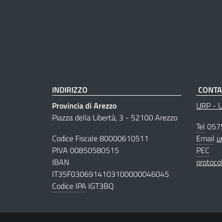
INDIRIZZO
CONTA
Provincia di Arezzo
URP - Uf
Piazza della Libertà, 3 - 52100 Arezzo
Tel
057
Codice Fiscale 80000610511
Email
u
PIVA 00850580515
PEC
IBAN
protoco
IT35F0306914103100000046045
Codice IPA
IGT3BQ