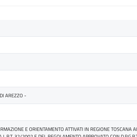
DI AREZZO -
ORMAZIONE E ORIENTAMENTO ATTIVATI IN REGIONE TOSCANA AI S
 L.R.T. 32/2002 E DEL REGOLAMENTO APPROVATO CON D.P.G.R.T