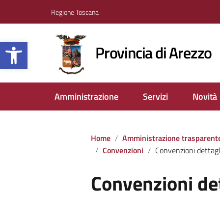
Regione Toscana
Apri la barra degli strumenti
Provincia di Arezzo
Amministrazione
Servizi
Novità
Home
Amministrazione trasparent
Convenzioni
Convenzioni dettagl
Convenzioni de