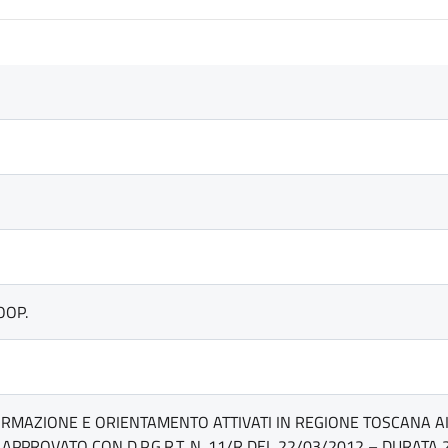
OOP.
ORMAZIONE E ORIENTAMENTO ATTIVATI IN REGIONE TOSCANA AI S
PPROVATO CON D.P.G.R.T. N. 11/R DEL 22/03/2012 – DURATA 