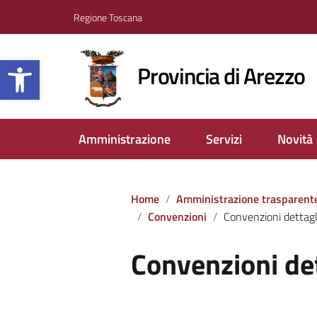
Regione Toscana
Apri la barra degli strumenti
Provincia di Arezzo
Amministrazione
Servizi
Novità
Home
Amministrazione trasparent
Convenzioni
Convenzioni dettagl
Convenzioni de