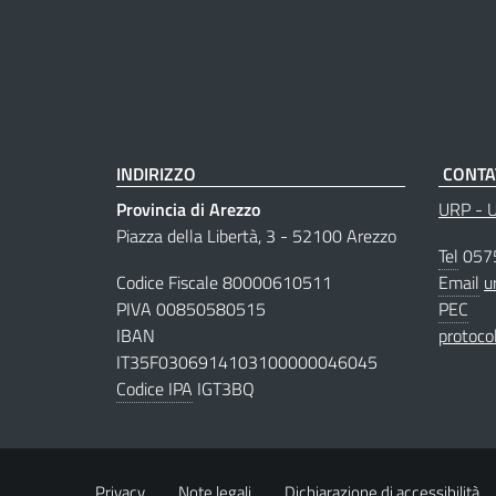
INDIRIZZO
CONTA
Provincia di Arezzo
URP - Uf
Piazza della Libertà, 3 - 52100 Arezzo
Tel
057
Codice Fiscale 80000610511
Email
u
PIVA 00850580515
PEC
IBAN
protoco
IT35F0306914103100000046045
Codice IPA
IGT3BQ
Privacy
Note legali
Dichiarazione di accessibilità