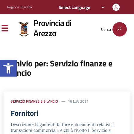
Regione Toscana
Provincia di
Cerca
Arezzo
Apri la barra degli strumenti
Archivio per: Servizio finanze e
bilancio
SERVIZIO FINANZE E BILANCIO
16 LUG 2021
Fornitori
Descrizione Pagamenti fatture e documenti relativi a
transazioni commerciali. A chi è rivolto Il Servizio si