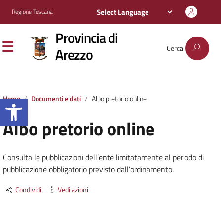
Regione Toscana
Provincia di
Cerca
Arezzo
Apri la barra degli strumenti
Home
Documenti e dati
Albo pretorio online
Albo pretorio online
Consulta le pubblicazioni dell’ente limitatamente al periodo di
pubblicazione obbligatorio previsto dall’ordinamento.
Condividi
Vedi azioni