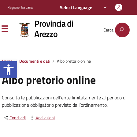
Regione Toscana
Provincia di
Cerca
Arezzo
Apri la barra degli strumenti
Home
Documenti e dati
Albo pretorio online
Albo pretorio online
Consulta le pubblicazioni dell’ente limitatamente al periodo di
pubblicazione obbligatorio previsto dall’ordinamento.
Condividi
Vedi azioni