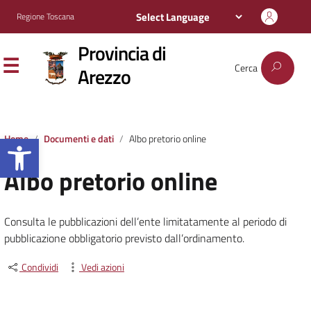
Regione Toscana
Provincia di
Cerca
Arezzo
Apri la barra degli strumenti
Home
Documenti e dati
Albo pretorio online
Albo pretorio online
Consulta le pubblicazioni dell’ente limitatamente al periodo di
pubblicazione obbligatorio previsto dall’ordinamento.
Condividi
Vedi azioni