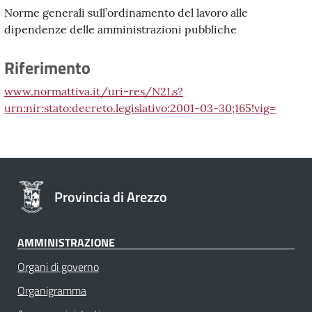
Norme generali sull’ordinamento del lavoro alle
dipendenze delle amministrazioni pubbliche
Riferimento
www.normattiva.it/uri-res/N2Ls?
urn:nir:stato:decreto.legislativo:2001-03-30;165!vig=
Provincia di Arezzo
AMMINISTRAZIONE
Organi di governo
Organigramma