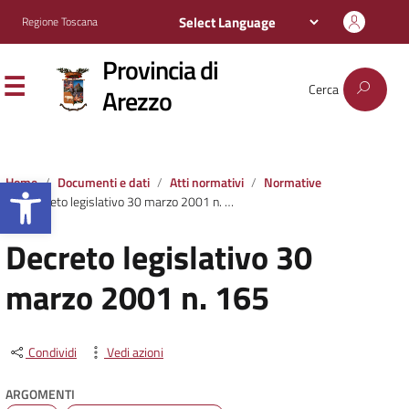
Regione Toscana
Provincia di
Cerca
Arezzo
Apri la barra degli strumenti
Home
Documenti e dati
Atti normativi
Normative
Decreto legislativo 30 marzo 2001 n. 165
Decreto legislativo 30
marzo 2001 n. 165
Condividi
Vedi azioni
ARGOMENTI