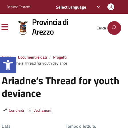
Regione Toscana
Provincia di
Cerca
Arezzo
Apri la barra degli strumenti
Home
Documenti e dati
Progetti
Ariadne’s Thread for youth deviance
Ariadne’s Thread for youth
deviance
Condividi
Vedi azioni
Data:
Tempo di lettura: