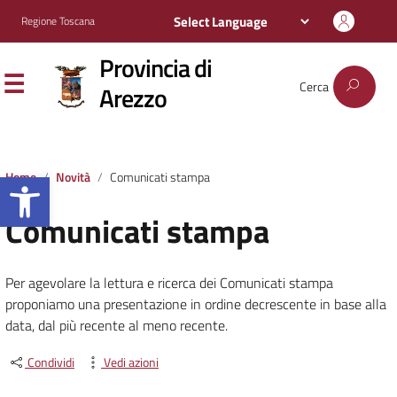
Regione Toscana
Provincia di
Cerca
Arezzo
Apri la barra degli strumenti
Home
Novità
Comunicati stampa
Comunicati stampa
Per agevolare la lettura e ricerca dei Comunicati stampa
proponiamo una presentazione in ordine decrescente in base alla
data, dal più recente al meno recente.
Condividi
Vedi azioni