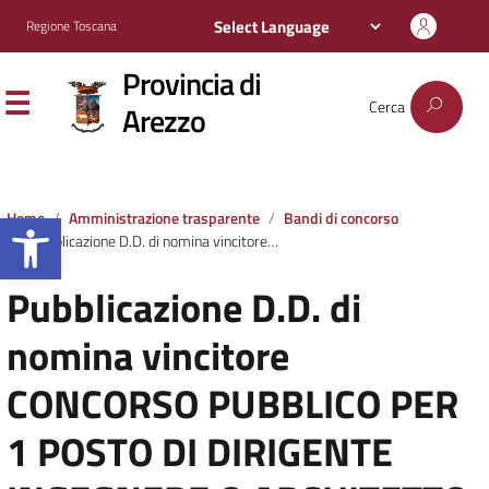
Regione Toscana
Provincia di
Cerca
Arezzo
Apri la barra degli strumenti
Home
Amministrazione trasparente
Bandi di concorso
Pubblicazione D.D. di nomina vincitore CONCORSO PUBBLICO PER 1 POSTO DI DIRIGENTE INGEGNERE O ARCHITETTO
Pubblicazione D.D. di
nomina vincitore
CONCORSO PUBBLICO PER
1 POSTO DI DIRIGENTE