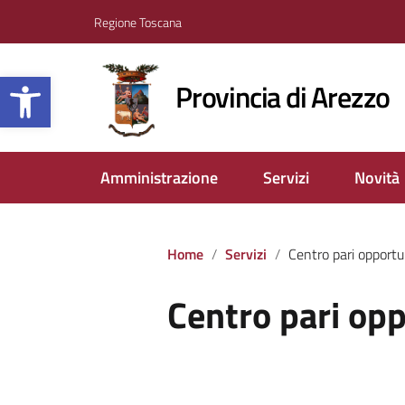
Regione Toscana
Apri la barra degli strumenti
Provincia di Arezzo
Amministrazione
Servizi
Novità
Home
Servizi
Centro pari opportu
Centro pari op