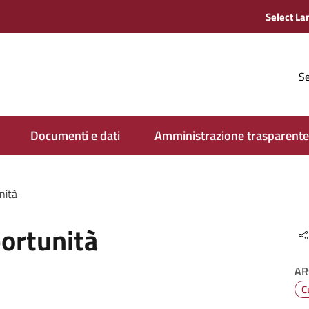
Se
Documenti e dati
Amministrazione trasparente
nità
portunità
AR
C