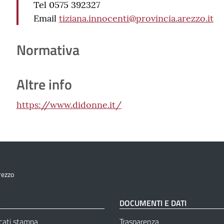
Tel 0575 392327
Email
tiziana.innocenti@provincia.arezzo.it
Normativa
Altre info
https://www.didonne.it/
rezzo
À
DOCUMENTI E DATI
cati stampa
Trasparenza