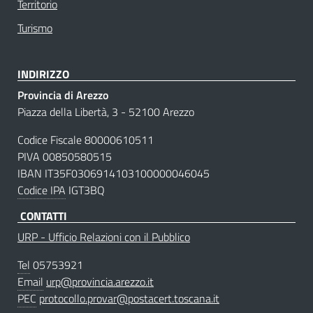
Territorio
Turismo
INDIRIZZO
Provincia di Arezzo
Piazza della Libertà, 3 - 52100 Arezzo
Codice Fiscale 80000610511
PIVA 00850580515
IBAN IT35F0306914103100000046045
Codice IPA
IGT3BQ
CONTATTI
URP - Ufficio Relazioni con il Pubblico
Tel
05753921
Email
urp@provincia.arezzo.it
PEC
protocollo.provar@postacert.toscana.it