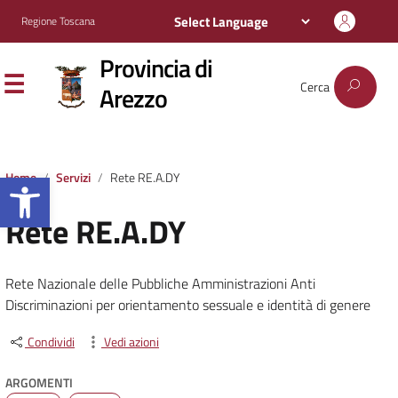
Regione Toscana
Provincia di
Cerca
Arezzo
Apri la barra degli strumenti
Home
Servizi
Rete RE.A.DY
Rete RE.A.DY
Rete Nazionale delle Pubbliche Amministrazioni Anti
Discriminazioni per orientamento sessuale e identità di genere
Condividi
Vedi azioni
ARGOMENTI