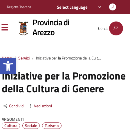
Regione Toscana
Provincia di
Cerca
Arezzo
Apri la barra degli strumenti
Home
Servizi
Iniziative per la Promozione della Cultura di Genere
Iniziative per la Promozione
della Cultura di Genere
Condividi
Vedi azioni
ARGOMENTI
Cultura
Sociale
Turismo