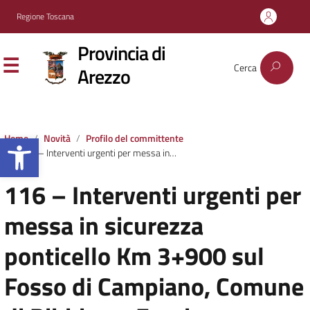
Regione Toscana
Provincia di
Cerca
Arezzo
Apri la barra degli strumenti
Home
Novità
Profilo del committente
116 – Interventi urgenti per messa in sicurezza ponticello Km 3+900 sul Fosso di Campiano, Comune di Bibbiena. Fornitura impalcato provvisorio a struttura metallica, comprensivo di posa in opera, installazione, noleggio per 18 mesi e smontaggio
116 – Interventi urgenti per
messa in sicurezza
ponticello Km 3+900 sul
Fosso di Campiano, Comune