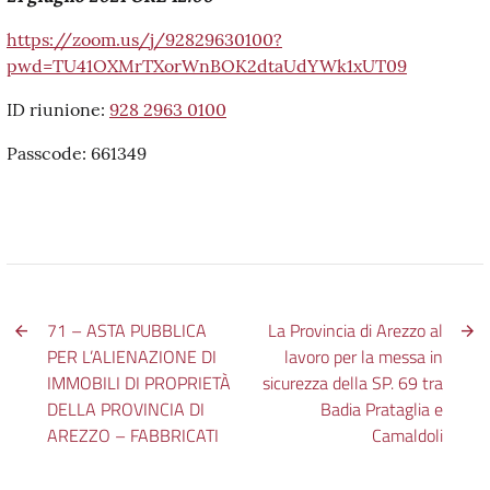
https://zoom.us/j/92829630100?
pwd=TU41OXMrTXorWnBOK2dtaUdYWk1xUT09
ID riunione:
928 2963 0100
Passcode: 661349
71 – ASTA PUBBLICA
La Provincia di Arezzo al
PER L’ALIENAZIONE DI
lavoro per la messa in
IMMOBILI DI PROPRIETÀ
sicurezza della SP. 69 tra
DELLA PROVINCIA DI
Badia Prataglia e
AREZZO – FABBRICATI
Camaldoli