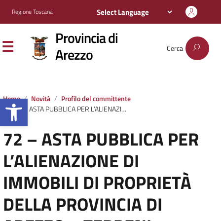
Regione Toscana
Provincia di
Cerca
Arezzo
Apri la barra degli strumenti
Home
Novità
Profilo del committente
72 – ASTA PUBBLICA PER L’ALIENAZIONE DI IMMOBILI DI PROPRIETÀ DELLA PROVINCIA DI AREZZO – TERRENI
72 – ASTA PUBBLICA PER
L’ALIENAZIONE DI
IMMOBILI DI PROPRIETÀ
DELLA PROVINCIA DI