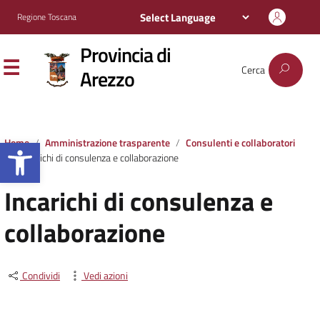
Regione Toscana
Provincia di
Cerca
Arezzo
Apri la barra degli strumenti
Home
Amministrazione trasparente
Consulenti e collaboratori
Incarichi di consulenza e collaborazione
Incarichi di consulenza e
collaborazione
Condividi
Vedi azioni