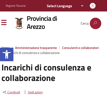
Regione Toscana
Provincia di
Cerca
Arezzo
Apri la barra degli strumenti
Home
Amministrazione trasparente
Consulenti e collaboratori
Incarichi di consulenza e collaborazione
Incarichi di consulenza e
collaborazione
Condividi
Vedi azioni