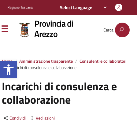
Regione Toscana
Provincia di
Cerca
Arezzo
Apri la barra degli strumenti
Home
Amministrazione trasparente
Consulenti e collaboratori
Incarichi di consulenza e collaborazione
Incarichi di consulenza e
collaborazione
Condividi
Vedi azioni