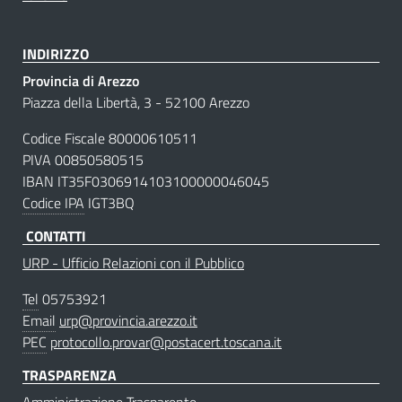
INDIRIZZO
Provincia di Arezzo
Piazza della Libertà, 3 - 52100 Arezzo
Codice Fiscale 80000610511
PIVA 00850580515
IBAN IT35F0306914103100000046045
Codice IPA
IGT3BQ
CONTATTI
URP - Ufficio Relazioni con il Pubblico
Tel
05753921
Email
urp@provincia.arezzo.it
PEC
protocollo.provar@postacert.toscana.it
TRASPARENZA