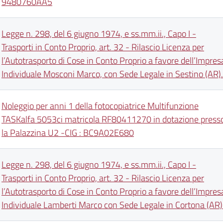
9480760AA5
Legge n. 298, del 6 giugno 1974, e ss.mm.ii., Capo I -
Trasporti in Conto Proprio, art. 32 - Rilascio Licenza per
l’Autotrasporto di Cose in Conto Proprio a favore dell’Impres
Individuale Mosconi Marco, con Sede Legale in Sestino (AR).
Noleggio per anni 1 della fotocopiatrice Multifunzione
TASKalfa 5053ci matricola RF80411270 in dotazione press
la Palazzina U2 -CIG : BC9A02E680
Legge n. 298, del 6 giugno 1974, e ss.mm.ii., Capo I -
Trasporti in Conto Proprio, art. 32 - Rilascio Licenza per
l’Autotrasporto di Cose in Conto Proprio a favore dell’Impres
Individuale Lamberti Marco con Sede Legale in Cortona (AR)