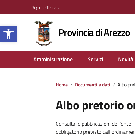
Regione Toscana
Apri la barra degli strumenti
Provincia di Arezzo
Amministrazione
Servizi
Novità
Home
Documenti e dati
Albo pre
Albo pretorio o
Consulta le pubblicazioni dell’ente 
obbligatorio previsto dall’ordinamen