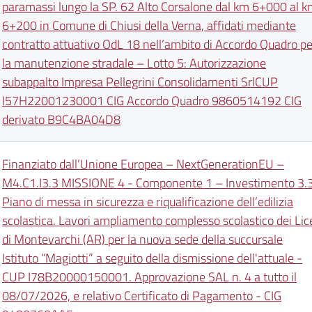
paramassi lungo la SP. 62 Alto Corsalone dal km 6+000 al 
6+200 in Comune di Chiusi della Verna, affidati mediante
contratto attuativo OdL 18 nell’ambito di Accordo Quadro pe
la manutenzione stradale – Lotto 5: Autorizzazione
subappalto Impresa Pellegrini Consolidamenti SrlCUP
I57H22001230001 CIG Accordo Quadro 9860514192 CIG
derivato B9C4BA04D8
Finanziato dall’Unione Europea – NextGenerationEU –
M4.C1.I3.3 MISSIONE 4 - Componente 1 – Investimento 3.3
Piano di messa in sicurezza e riqualificazione dell’edilizia
scolastica. Lavori ampliamento complesso scolastico dei Lic
di Montevarchi (AR) per la nuova sede della succursale
Istituto “Magiotti” a seguito della dismissione dell'attuale -
CUP I78B20000150001. Approvazione SAL n. 4 a tutto il
08/07/2026, e relativo Certificato di Pagamento - CIG