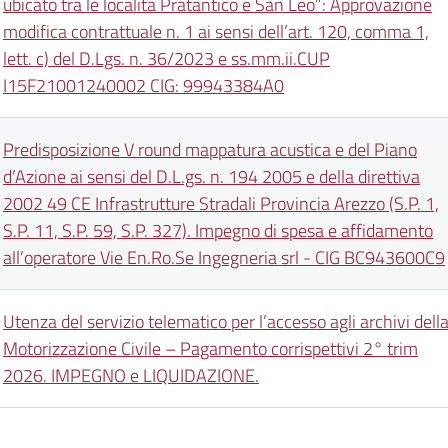
ubicato tra le località Pratantico e San Leo”: Approvazione
modifica contrattuale n. 1 ai sensi dell’art. 120, comma 1,
lett. c) del D.Lgs. n. 36/2023 e ss.mm.ii.CUP
I15F21001240002 CIG: 99943384A0
Predisposizione V round mappatura acustica e del Piano
d’Azione ai sensi del D.L.gs. n. 194 2005 e della direttiva
2002 49 CE Infrastrutture Stradali Provincia Arezzo (S.P. 1,
S.P. 11, S.P. 59, S.P. 327). Impegno di spesa e affidamento
all’operatore Vie En.Ro.Se Ingegneria srl - CIG BC943600C9
Utenza del servizio telematico per l’accesso agli archivi dell
Motorizzazione Civile – Pagamento corrispettivi 2° trim
2026. IMPEGNO e LIQUIDAZIONE.