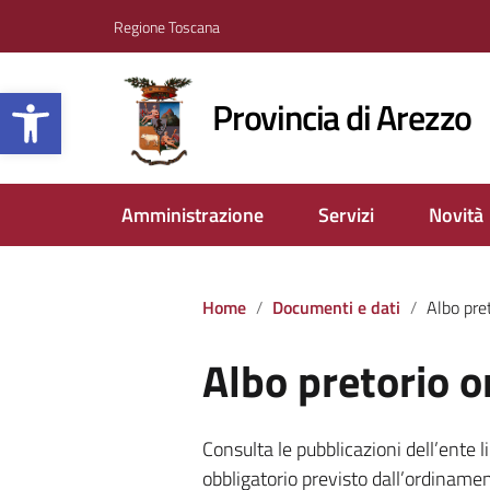
Regione Toscana
Apri la barra degli strumenti
Provincia di Arezzo
Amministrazione
Servizi
Novità
Home
Documenti e dati
Albo pre
Albo pretorio o
Consulta le pubblicazioni dell’ente 
obbligatorio previsto dall’ordinamen