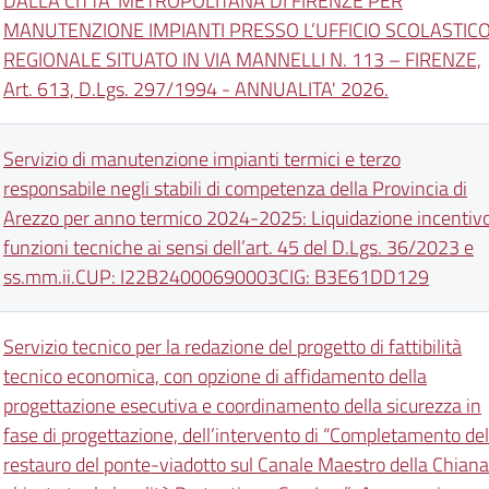
DALLA CITTA’ METROPOLITANA DI FIRENZE PER
MANUTENZIONE IMPIANTI PRESSO L’UFFICIO SCOLASTIC
REGIONALE SITUATO IN VIA MANNELLI N. 113 – FIRENZE,
Art. 613, D.Lgs. 297/1994 - ANNUALITA' 2026.
Servizio di manutenzione impianti termici e terzo
responsabile negli stabili di competenza della Provincia di
Arezzo per anno termico 2024-2025: Liquidazione incentiv
funzioni tecniche ai sensi dell’art. 45 del D.Lgs. 36/2023 e
ss.mm.ii.CUP: I22B24000690003CIG: B3E61DD129
Servizio tecnico per la redazione del progetto di fattibilità
tecnico economica, con opzione di affidamento della
progettazione esecutiva e coordinamento della sicurezza in
fase di progettazione, dell’intervento di “Completamento del
restauro del ponte-viadotto sul Canale Maestro della Chiana