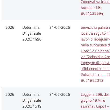
Cooperativa Impr
Sociale - CIG
BC74C35694
2026
Determina
31/07/2026
Servizio di pulizia 
Dirigenziale
locali, a seguito fi
2026/1490
lavori di adeguam
nella succursale d
Liceo “V. Colonna”
via Garibaldi a Are
Impegno di spesa
affidamento alla d
Puliwash snc – C
BC74B92013
2026
Determina
31/07/2026
Legge n. 298, del
Dirigenziale
giugno 1974, e
2026/1519
ss.mm.ii., Capo I -