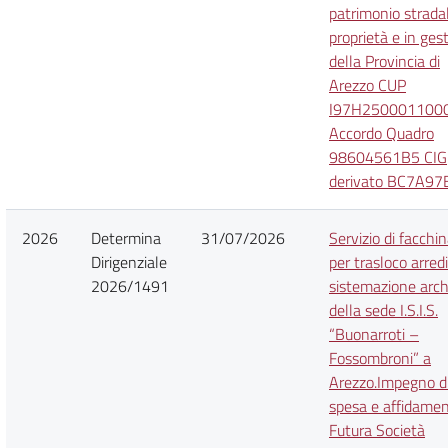
patrimonio stradal
proprietà e in ges
della Provincia di
Arezzo CUP
I97H250001100
Accordo Quadro
98604561B5 CIG
derivato BC7A97
2026
Determina
31/07/2026
Servizio di facchi
Dirigenziale
per trasloco arredi
2026/1491
sistemazione arch
della sede I.S.I.S.
“Buonarroti –
Fossombroni” a
Arezzo.Impegno d
spesa e affidamen
Futura Società