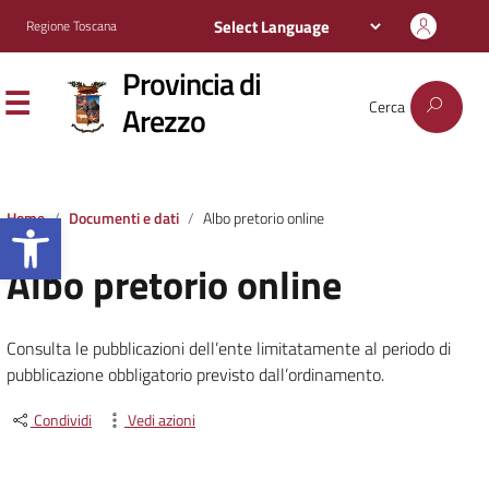
Regione Toscana
Provincia di
Cerca
Arezzo
Apri la barra degli strumenti
Home
Documenti e dati
Albo pretorio online
Albo pretorio online
Consulta le pubblicazioni dell’ente limitatamente al periodo di
pubblicazione obbligatorio previsto dall’ordinamento.
Condividi
Vedi azioni