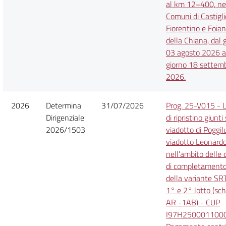
al km 12+400, ne
Comuni di Castigl
Fiorentino e Foia
della Chiana, dal 
03 agosto 2026 a
giorno 18 settem
2026.
2026
Determina
31/07/2026
Prog. 25-V015 - L
Dirigenziale
di ripristino giunti 
2026/1503
viadotto di Poggil
viadotto Leonard
nell'ambito delle 
di completament
della variante SR
1° e 2° lotto (sc
AR -1AB) - CUP
I97H2500011000