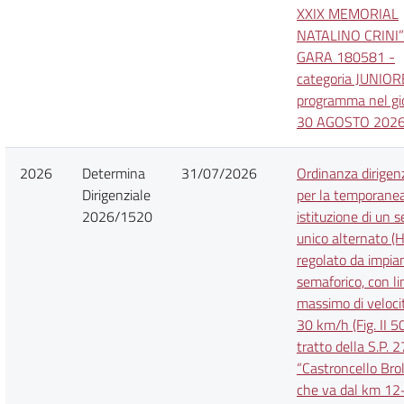
XXIX MEMORIAL
NATALINO CRINI”
GARA 180581 -
categoria JUNIOR
programma nel gi
30 AGOSTO 202
2026
Determina
31/07/2026
Ordinanza dirigen
Dirigenziale
per la temporane
2026/1520
istituzione di un 
unico alternato (H
regolato da impia
semaforico, con li
massimo di velocit
30 km/h (Fig. II 50
tratto della S.P. 2
“Castroncello Broli
che va dal km 1