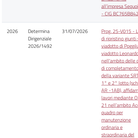
all’impresa Sequoi
- CIG BC765B84
2026
Determina
31/07/2026
Prog. 25-V015 - L
Dirigenziale
di ripristino giunti 
2026/1492
viadotto di Poggil
viadotto Leonard
nell'ambito delle 
di completament
della variante SR
1° e 2° lotto (sc
AR -1AB), affida
lavori mediante 
21 nell’ambito Ac
quadro per
manutenzione
ordinaria e
straordinaria del