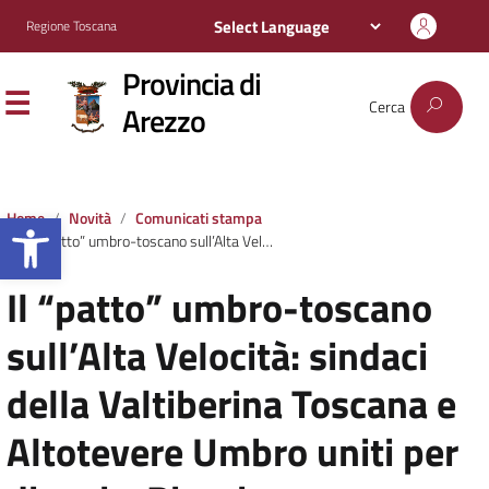
Regione Toscana
Provincia di
Cerca
Arezzo
Apri la barra degli strumenti
Home
Novità
Comunicati stampa
Il “patto” umbro-toscano sull’Alta Velocità: sindaci della Valtiberina Toscana e Altotevere Umbro uniti per dire si a Rigutino come stazione ferroviaria MedioEtruria. Incontro oggi a Citta’ di Castello
Il “patto” umbro-toscano
sull’Alta Velocità: sindaci
della Valtiberina Toscana e
Altotevere Umbro uniti per