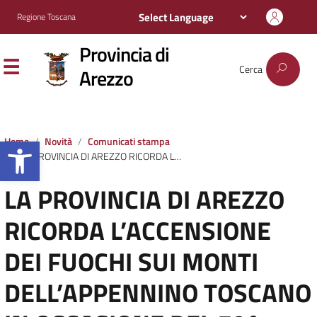
Regione Toscana
Provincia di
Cerca
Arezzo
Apri la barra degli strumenti
Home
Novità
Comunicati stampa
LA PROVINCIA DI AREZZO RICORDA L’ACCENSIONE DEI FUOCHI SUI MONTI DELL’APPENNINO TOSCANO IN OCCASIONE DEL 79° ANNIVERSARIO DELLA LOTTA DELLA RESISTENZA E DI LIBERAZIONE DEL TERRITORIO ARETINO
LA PROVINCIA DI AREZZO
RICORDA L’ACCENSIONE
DEI FUOCHI SUI MONTI
DELL’APPENNINO TOSCANO