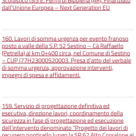
Scolastico ISIS E. Fermi di Bibbiena (AR). Finanziato
dall’Unione Europea – Next Generation EU
160. Lavori di somma urgenza per evento franoso
posto a valle della S.P. 52 Sestino – Cà Raffaello
(Petrella) al km 0+400 circa, nel Comune di Sestino
– CUP I77H23000520003. Presa d’atto del verbale
di somma urgenza, approvazione interventi,
impegni di spesa e affidamenti.
159. Servizio di progettazione definitiva ed
esecutiva, direzione lavori, coordinamento della
sicurezza in fase di progettazione ed esecuzione
dell’intervento denominato “Progetto dei lavori di
recupero ponticello lungo la SP 62 Alto Corsalone al